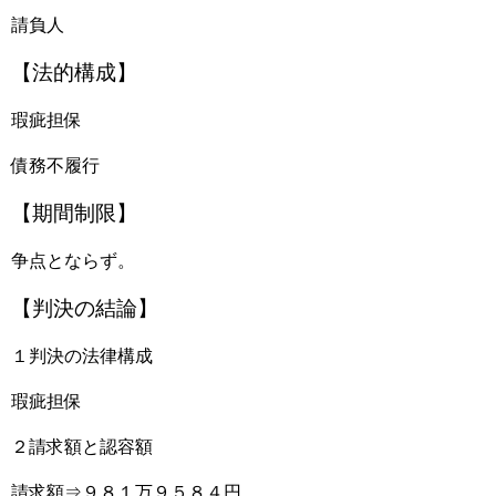
請負人
【法的構成】
瑕疵担保
債務不履行
【期間制限】
争点とならず。
【判決の結論】
１判決の法律構成
瑕疵担保
２請求額と認容額
請求額⇒９８１万９５８４円