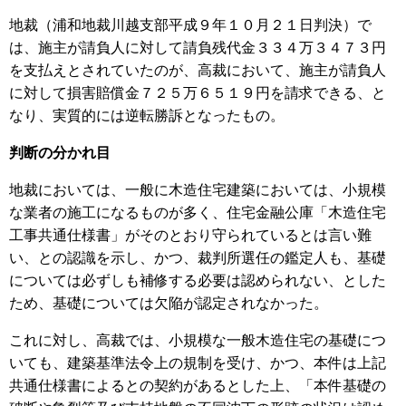
地裁（浦和地裁川越支部平成９年１０月２１日判決）で
は、施主が請負人に対して請負残代金３３４万３４７３円
を支払えとされていたのが、高裁において、施主が請負人
に対して損害賠償金７２５万６５１９円を請求できる、と
なり、実質的には逆転勝訴となったもの。
判断の分かれ目
地裁においては、一般に木造住宅建築においては、小規模
な業者の施工になるものが多く、住宅金融公庫「木造住宅
工事共通仕様書」がそのとおり守られているとは言い難
い、との認識を示し、かつ、裁判所選任の鑑定人も、基礎
については必ずしも補修する必要は認められない、とした
ため、基礎については欠陥が認定されなかった。
これに対し、高裁では、小規模な一般木造住宅の基礎につ
いても、建築基準法令上の規制を受け、かつ、本件は上記
共通仕様書によるとの契約があるとした上、「本件基礎の