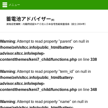
メニュー
Warning
: Attempt to read property "parent" on null in
/home/zeh/sltcc.info/public_html/battery-
advisor.sltcc.info/wp/wp-
content/themes/keni7_child/functions.php
on line
338
Warning
: Attempt to read property "term_id" on null in
/home/zeh/sltcc.info/public_html/battery-
advisor.sltcc.info/wp/wp-
content/themes/keni7_child/functions.php
on line
348
Warning
: Attempt to read property "name" on null in
/home/zeh/sltcc.info/public_html/battery-