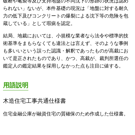
破断や亀裂等及び支持地盤の不同沈下の形跡の状況は認め
られない」ないが、本件基礎の現況は「地盤に対する耐久
力の低下及びコンクリートの爆裂による沈下等の危険を包
蔵している」として瑕疵を認定。
結局、地裁においては、小規模な業者なら法令や標準的技
術基準をまもらなくても違法とは言えず、そのような事例
も多いいという誤った認識・解釈であったものが高裁にお
いて是正されたものであり、かつ、高裁が、裁判所選任の
鑑定人の鑑定結果を採用しなかった点も注目に値する。
用語説明
木造住宅工事共通仕様書
住宅金融公庫が融資住宅の質確保のため作成した仕様書。