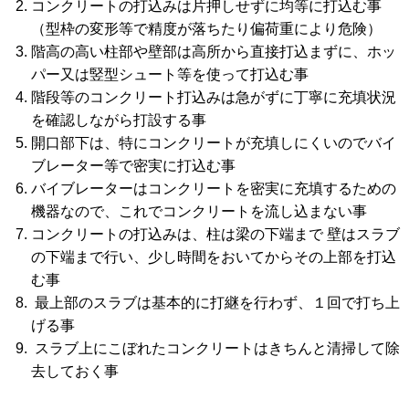
コンクリートの打込みは片押しせずに均等に打込む事
（型枠の変形等で精度が落ちたり偏荷重により危険）
階高の高い柱部や壁部は高所から直接打込まずに、ホッ
パー又は竪型シュート等を使って打込む事
階段等のコンクリート打込みは急がずに丁寧に充填状況
を確認しながら打設する事
開口部下は、特にコンクリートが充填しにくいのでバイ
ブレーター等で密実に打込む事
バイブレーターはコンクリートを密実に充填するための
機器なので、これでコンクリートを流し込まない事
コンクリートの打込みは、柱は梁の下端まで 壁はスラブ
の下端まで行い、少し時間をおいてからその上部を打込
む事
最上部のスラブは基本的に打継を行わず、１回で打ち上
げる事
スラブ上にこぼれたコンクリートはきちんと清掃して除
去しておく事