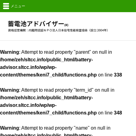
メニュー
Warning
: Attempt to read property "parent" on null in
/home/zeh/sltcc.info/public_html/battery-
advisor.sltcc.info/wp/wp-
content/themes/keni7_child/functions.php
on line
338
Warning
: Attempt to read property "term_id" on null in
/home/zeh/sltcc.info/public_html/battery-
advisor.sltcc.info/wp/wp-
content/themes/keni7_child/functions.php
on line
348
Warning
: Attempt to read property "name" on null in
/home/zeh/sltcc.info/public_html/battery-