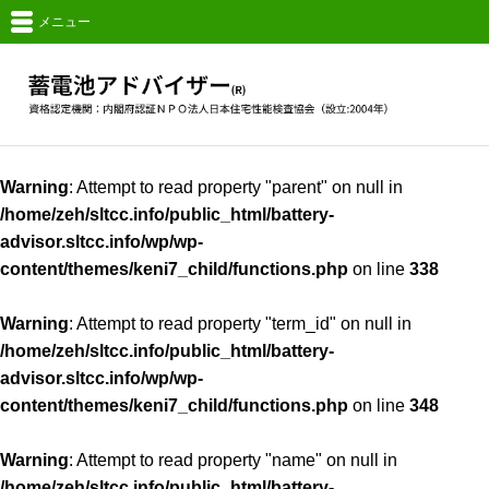
メニュー
Warning
: Attempt to read property "parent" on null in
/home/zeh/sltcc.info/public_html/battery-
advisor.sltcc.info/wp/wp-
content/themes/keni7_child/functions.php
on line
338
Warning
: Attempt to read property "term_id" on null in
/home/zeh/sltcc.info/public_html/battery-
advisor.sltcc.info/wp/wp-
content/themes/keni7_child/functions.php
on line
348
Warning
: Attempt to read property "name" on null in
/home/zeh/sltcc.info/public_html/battery-