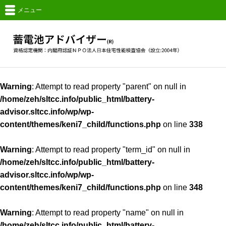
メニュー
Warning
: Attempt to read property "parent" on null in
/home/zeh/sltcc.info/public_html/battery-
advisor.sltcc.info/wp/wp-
content/themes/keni7_child/functions.php
on line
338
Warning
: Attempt to read property "term_id" on null in
/home/zeh/sltcc.info/public_html/battery-
advisor.sltcc.info/wp/wp-
content/themes/keni7_child/functions.php
on line
348
Warning
: Attempt to read property "name" on null in
/home/zeh/sltcc.info/public_html/battery-