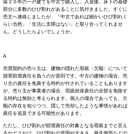
築２０年の一戸建てを中古で購入し、入居後、床下の基礎
部分に多数のひび割れがあることに気付きました。すぐに
売主へ連絡しましたが、「中古であれば細かいひび割れく
らい当然」「生活に支障はない」と取り合ってくれませ
ん。どうしたらよいでしょうか。
A
売買契約の売り主は、建物の隠れた瑕疵〈欠陥〉について
損害賠償責任を負うのが原則です。中古の建物の場合、売
り主の責任を免責する特約が付されていることもあります
が、売り主が事業者の場合、瑕疵担保責任の全部を免除す
る特約は無効と考えられます。個人の場合であっても、欠
陥の存在を知りつつ、隠して売却したような事情があれば
責任を追及できる可能性があります。
ただし、ひび割れが賠償責任の対象となる瑕疵までと言え
るかどうかは、ひび割れの原因や大きさ、発生個所などの